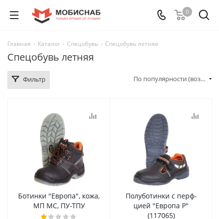
0
Главная
-
Каталог
-
Спецобувь
-
Спецобувь летняя
Спецобувь летняя
По популярности (возрастание)
Фильтр
Ботинки "Европа", кожа,
Полуботинки с перф-
МП МС, ПУ-ТПУ
цией "Европа Р"
(117065)