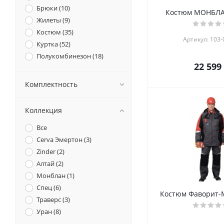
Брюки (
10
)
Костюм МОНБЛА
Жилеты (
9
)
Костюм (
35
)
Артикул: 103-
Куртка (
52
)
Полукомбинезон (
18
)
22 599
Комплектность
Коллекция
Все
Cerva Эмертон (
3
)
Zinder (
2
)
Алтай (
2
)
Монблан (
1
)
Спец (
6
)
Костюм Фаворит-
Траверс (
3
)
Уран (
8
)