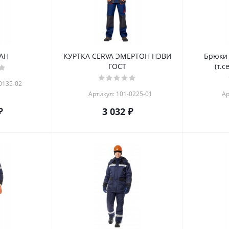
АН
КУРТКА CERVA ЭМЕРТОН НЭВИ
Брюки 
ГОСТ
(т.с
0135-02
Артикул: 101-0225-01
Ар
₽
3 032 ₽