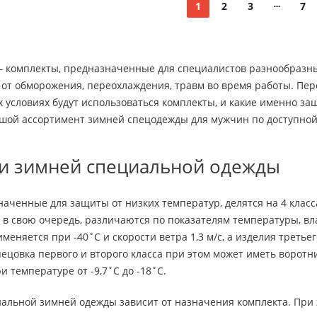
1
2
3
7
– комплекты, предназначенные для специалистов разнообразны
от обморожения, переохлаждения, травм во время работы. Пере
их условиях будут использоваться комплекты, и какие именно 
шой ассортимент зимней спецодежды для мужчин по доступной
и зимней специальной одежды
наченные для защиты от низких температур, делятся на 4 клас
, в свою очередь, различаются по показателям температуры, вл
именяется при -40˚С и скорости ветра 1,3 м/с, а изделия треть
пецовка первого и второго класса при этом может иметь ворот
и температуре от -9,7˚С до -18˚С.
альной зимней одежды зависит от назначения комплекта. При э