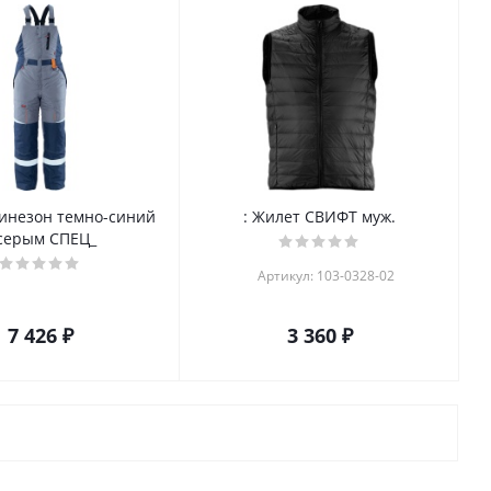
инезон темно-синий
: Жилет СВИФТ муж.
 серым СПЕЦ_
Артикул: 103-0328-02
7 426 ₽
3 360 ₽