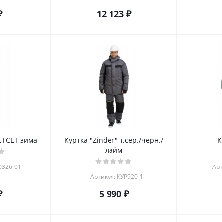
₽
12 123 ₽
ТСЕТ зима
Куртка "Zinder" т.сер./черн./
К
лайм
0326-01
Арт
Артикул: КУР920-1
₽
5 990 ₽