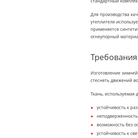
стандартный комплект
Для производства ка
утеплителя используе
применяется синтети
огнеупорный материа
Требования
Изготовление зимней 
стеснять движений в
Ткань, используемая
устойчивость к ра
неподверженность
возможность без о
устойчивость к све