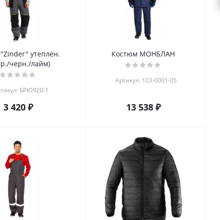
"Zinder" утеплен.
Костюм МОНБЛАН
ер./черн./лайм)
Артикул: 103-0001-05
тикул: БРЮ920-1
3 420 ₽
13 538 ₽