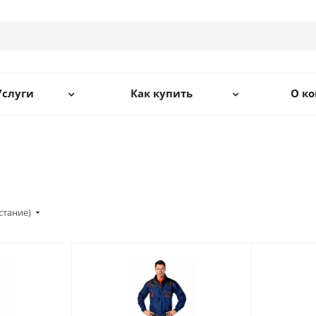
Услуги
Как купить
О к
стание)