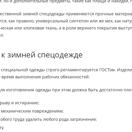
, но и дополнительные предметы, такие как плащи и накидки, п
чественной зимней спецодежды применяются прочные материалы
тся, как правило, универсальный синтепон или же мех, как нату
ческая или хлопковая ткань, а в роли верхнего покрытия выст
л.
 к зимней спецодежде
специальной одежды строго регламентируется ГОСТом. Изделия
о время выполнения рабочих обязанностей.
 для изготовления одежды при этом должна быть достаточно пл
зрыву и истиранию;
 механическим повреждениям;
собого труда удалить любого рода загрязнения;
ту.