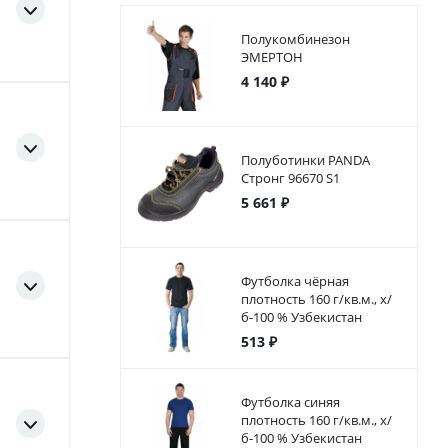
Полукомбинезон
ЭМЕРТОН
4 140 ₽
Полуботинки PANDA
Стронг 96670 S1
5 661 ₽
Футболка чёрная
плотность 160 г/кв.м., х/
б-100 % Узбекистан
513 ₽
Футболка синяя
плотность 160 г/кв.м., х/
б-100 % Узбекистан