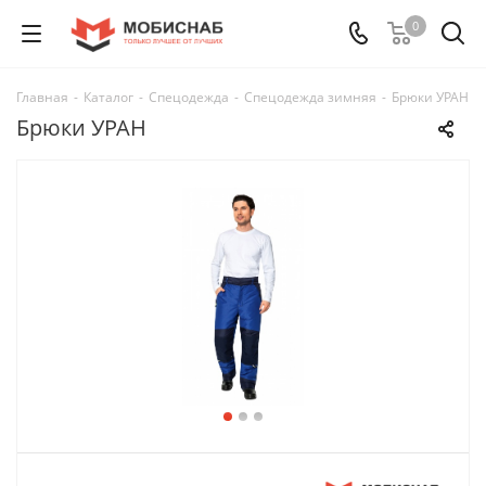
0
Главная
-
Каталог
-
Спецодежда
-
Спецодежда зимняя
-
Брюки УРАН
Брюки УРАН