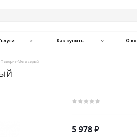
Услуги
Как купить
О к
 Фаворит-Мега серый
рый
5 978 ₽