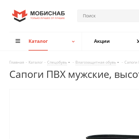
Каталог
Акции
Главная
-
Каталог
-
Спецобувь
-
Влагозащитная обувь
-
Сапоги 
Сапоги ПВХ мужские, высот