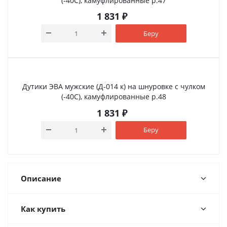
(-40С), камуфлированные р.47
1 831
₽
Беру
Дутики ЭВА мужские (Д-014 к) на шнуровке с чулком
(-40С), камуфлированные р.48
1 831
₽
Беру
Описание
Как купить