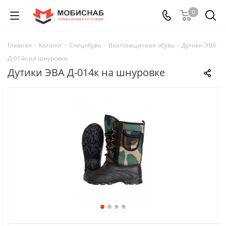
0
Главная
-
Каталог
-
Спецобувь
-
Влагозащитная обувь
-
Дутики ЭВА
Д-014к на шнуровке
Дутики ЭВА Д-014к на шнуровке