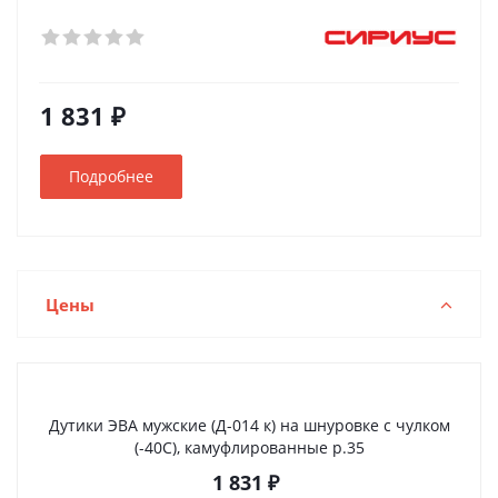
1 831 ₽
Подробнее
Цены
Дутики ЭВА мужские (Д-014 к) на шнуровке с чулком
(-40С), камуфлированные р.35
1 831
₽