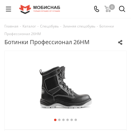
0
Главная
-
Каталог
-
Спецобувь
-
Зимняя спецобувь
-
Ботинки
Профессионал 26НМ
Ботинки Профессионал 26НМ