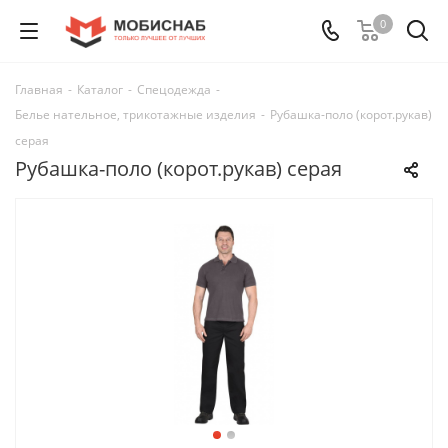
0
Главная
-
Каталог
-
Спецодежда
-
Белье нательное, трикотажные изделия
-
Рубашка-поло (корот.рукав)
серая
Рубашка-поло (корот.рукав) серая