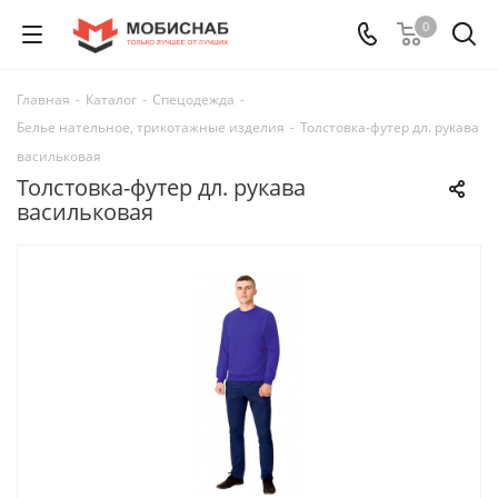
0
Главная
-
Каталог
-
Спецодежда
-
Белье нательное, трикотажные изделия
-
Толстовка-футер дл. рукава
васильковая
Толстовка-футер дл. рукава
васильковая