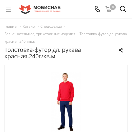
0
Главная
-
Каталог
-
Спецодежда
-
Белье нательное, трикотажные изделия
-
Толстовка-футер дл. рукава
красная.240г/кв.м
Толстовка-футер дл. рукава
красная.240г/кв.м