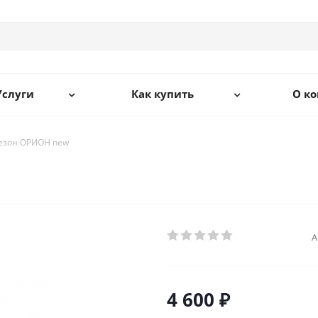
Услуги
Как купить
О к
езон ОРИОН new
А
4 600 ₽