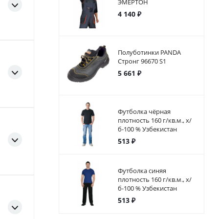
ЭМЕРТОН
4 140 ₽
Полуботинки PANDA
Стронг 96670 S1
5 661 ₽
Футболка чёрная
плотность 160 г/кв.м., х/
б-100 % Узбекистан
513 ₽
Футболка синяя
плотность 160 г/кв.м., х/
б-100 % Узбекистан
513 ₽