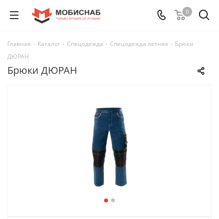
0
Главная
-
Каталог
-
Спецодежда
-
Спецодежда летняя
-
Брюки
ДЮРАН
Брюки ДЮРАН