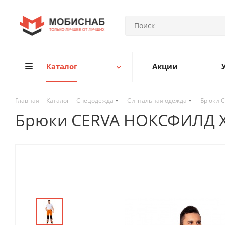
Каталог
Акции
Главная
-
Каталог
-
Спецодежда
-
Сигнальная одежда
-
Брюки C
Брюки CERVA НОКСФИЛД Х