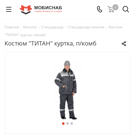
0
Главная
-
Каталог
-
Спецодежда
-
Спецодежда зимняя
-
Костюм
"ТИТАН" куртка, п/комб
Костюм "ТИТАН" куртка, п/комб