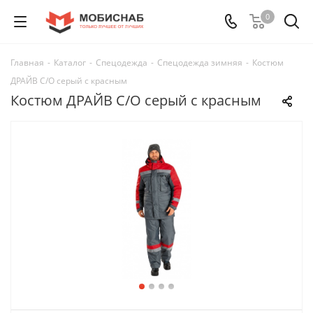
0
Главная
-
Каталог
-
Спецодежда
-
Спецодежда зимняя
-
Костюм
ДРАЙВ С/О серый с красным
Костюм ДРАЙВ С/О серый с красным