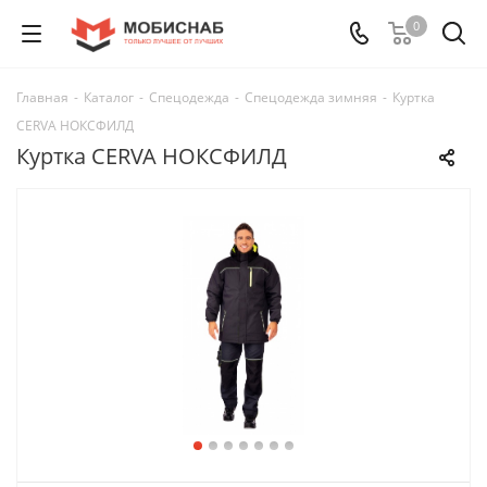
0
Главная
-
Каталог
-
Спецодежда
-
Спецодежда зимняя
-
Куртка
CERVA НОКСФИЛД
Куртка CERVA НОКСФИЛД