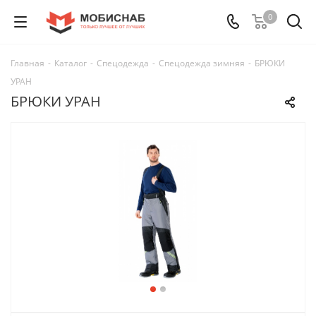
0
Главная
-
Каталог
-
Спецодежда
-
Спецодежда зимняя
-
БРЮКИ
УРАН
БРЮКИ УРАН