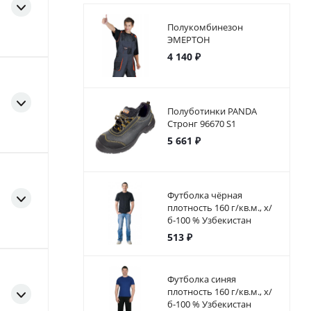
Полукомбинезон
ЭМЕРТОН
4 140 ₽
Полуботинки PANDA
Стронг 96670 S1
5 661 ₽
Футболка чёрная
плотность 160 г/кв.м., х/
б-100 % Узбекистан
513 ₽
Футболка синяя
плотность 160 г/кв.м., х/
б-100 % Узбекистан