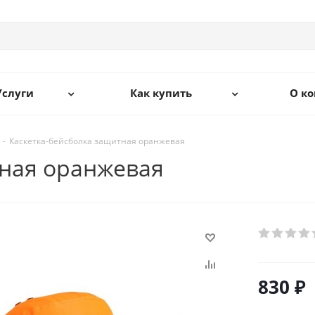
Услуги
Как купить
О к
-
Каскетка-бейсболка защитная оранжевая
тная оранжевая
830
₽