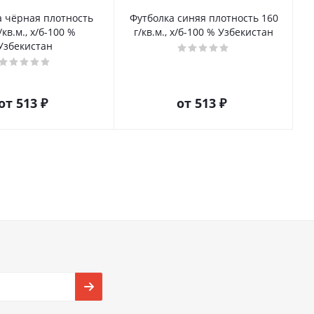
а чёрная плотность
Футболка синяя плотность 160
/кв.м., х/б-100 %
г/кв.м., х/б-100 % Узбекистан
Узбекистан
от
513 ₽
от
513 ₽