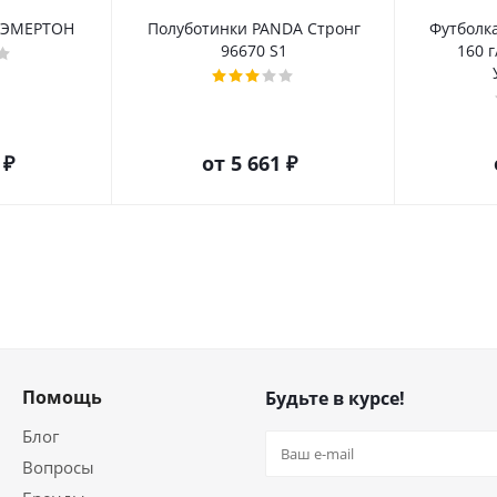
 ЭМЕРТОН
Полуботинки PANDA Стронг
Футболк
96670 S1
160 г
 ₽
от
5 661 ₽
Помощь
Будьте в курсе!
Блог
Вопросы