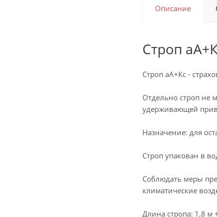
Описание
Строп аА+Кс
Строп аА+Кс - стра
Отдельно строп не м
удерживающей прив
Назначение: для ост
Строп упакован в в
Соблюдать меры пре
климатические возд
Длина стропа: 1,8 м 