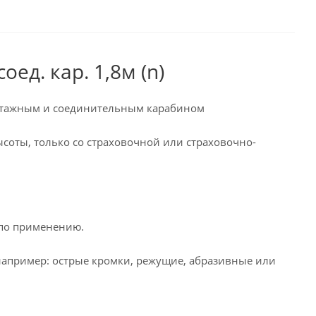
оед. кар. 1,8м (n)
онтажным и соединительным карабином
ысоты, только со страховочной или страховочно-
 по применению.
 например: острые кромки, режущие, абразивные или