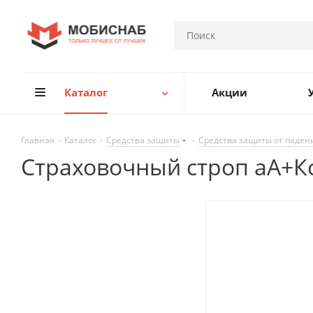
Каталог
Акции
Главная
-
Каталог
-
Средства защиты
-
Средства защиты от паден
Страховочный строп аА+К