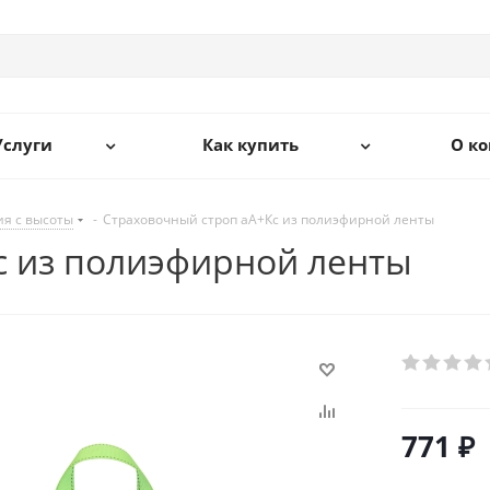
Услуги
Как купить
О к
ия с высоты
-
Страховочный строп аА+Кс из полиэфирной ленты
с из полиэфирной ленты
771
₽