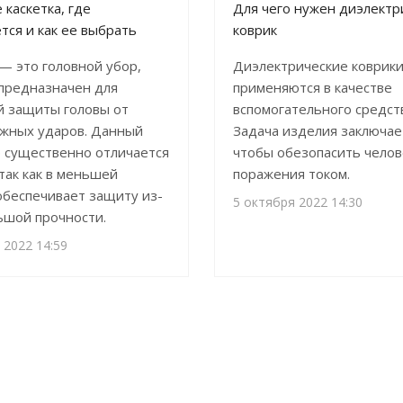
 каскетка, где
Для чего нужен диэлектр
тся и как ее выбрать
коврик
 — это головной убор,
Диэлектрические коврик
предназначен для
применяются в качестве
 защиты головы от
вспомогательного средст
жных ударов. Данный
Задача изделия заключает
р существенно отличается
чтобы обезопасить челов
 так как в меньшей
поражения током.
обеспечивает защиту из-
5 октября 2022 14:30
ьшой прочности.
 2022 14:59