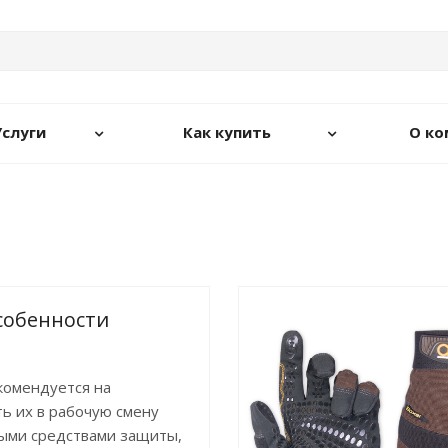
Услуги
Как купить
О ко
собенности
комендуется на
ь их в рабочую смену
ными средствами защиты,