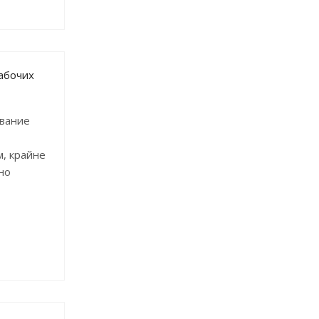
абочих
ование
, крайне
но