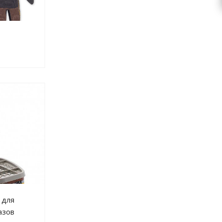
 для
азов