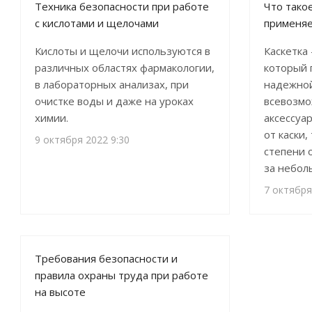
Техника безопасности при работе
Что такое
с кислотами и щелочами
применяе
Кислоты и щелочи используются в
Каскетка
различных областях фармакологии,
который 
в лабораторных анализах, при
надежной
очистке воды и даже на уроках
всевозмо
химии.
аксессуа
от каски,
9 октября 2022 9:30
степени 
за небол
7 октября
Требования безопасности и
правила охраны труда при работе
на высоте