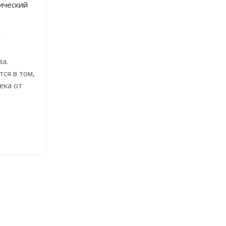
ический
и
ва.
ся в том,
ека от