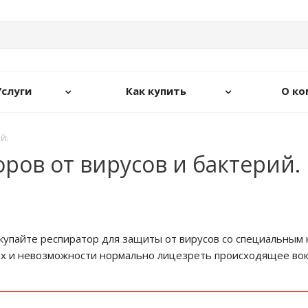
Услуги
Как купить
О ко
й.
ров от вирусов и бактерий.
окупайте респиратор для защиты от вирусов со специальным 
ях и невозможности нормально лицезреть происходящее вок