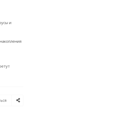
русы и
 накопления
ретут
ься