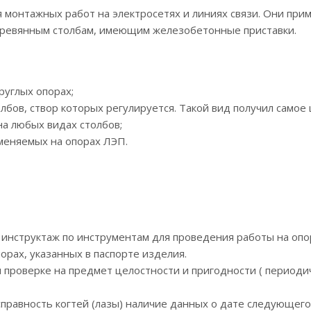
 монтажных работ на электросетях и линиях связи. Они при
деревянным столбам, имеющим железобетонные приставки.
руглых опорах;
бов, створ которых регулируется. Такой вид получил самое
на любых видах столбов;
меняемых на опорах ЛЭП.
инструктаж по инструментам для проведения работы на опо
орах, указанных в паспорте изделия.
 проверке на предмет целостности и пригодности ( периоди
правность когтей (лазы) наличие данных о дате следующего