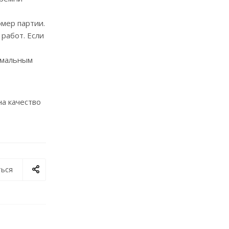
омер партии.
работ. Если
имальным
а качество
ься