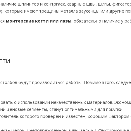
наличие шплинтов и контргаек, сварные швы, шипы, фиксато
в), которые имеют трещины металла заусенцы или другие п
тся
монтерские когти или лазы
, обязательно наличие у ра
гти
столбов будут производиться работы. Помимо этого, следуе
вовать о использовании некачественных материалов. Эконом
кий ценовые сегменты, станут оптимальными для покупки.
товитель которого проверен и известен, хорошим фактором
а быть целой и неповрежденной, швы целыми. Фиксирующие