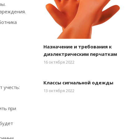
ры.
овреждения.
ботника
Назначение и требования к
диэлектрическим перчаткам
16 октября 2022
Классы сигнальной одежды
т учесть:
13 октября 2022
ить при
 будет
 ремни