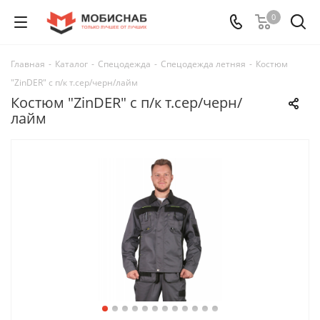
0
Главная
-
Каталог
-
Спецодежда
-
Спецодежда летняя
-
Костюм
"ZinDER" с п/к т.сер/черн/лайм
Костюм "ZinDER" с п/к т.сер/черн/
лайм