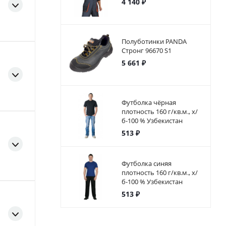
4 140 ₽
Полуботинки PANDA
Стронг 96670 S1
5 661 ₽
Футболка чёрная
плотность 160 г/кв.м., х/
б-100 % Узбекистан
513 ₽
Футболка синяя
плотность 160 г/кв.м., х/
б-100 % Узбекистан
513 ₽