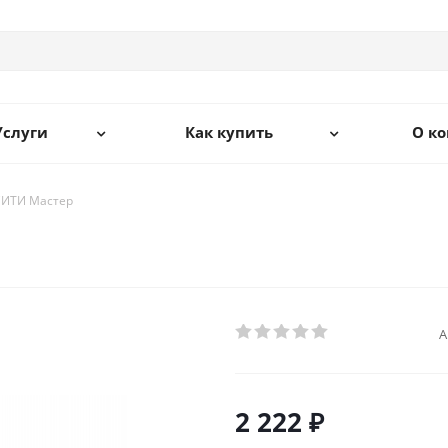
Услуги
Как купить
О к
СИТИ Мастер
А
2 222 ₽