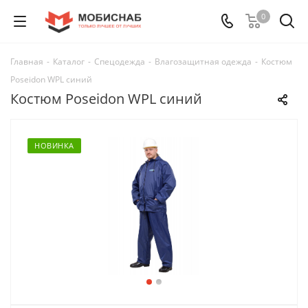
0
Главная
-
Каталог
-
Спецодежда
-
Влагозащитная одежда
-
Костюм
Poseidon WPL синий
Костюм Poseidon WPL синий
НОВИНКА